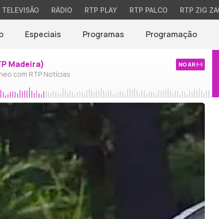
TELEVISÃO
RÁDIO
RTP PLAY
RTP PALCO
RTP ZIG ZA
o
Especiais
Programas
Programação
TP Madeira)
NO AR
neo com RTP Notícias