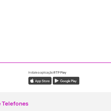
Instale a aplicação
RTP Play
ebook da RTP Madeira
nstagram da RTP Madeira
 Telefones