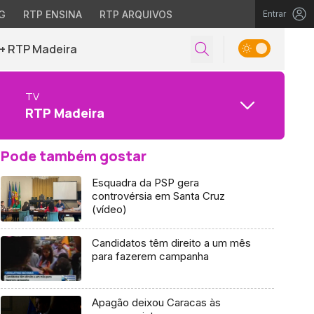
G
RTP ENSINA
RTP ARQUIVOS
Entrar
+ RTP Madeira
TV
RTP Madeira
Pode também gostar
Esquadra da PSP gera
controvérsia em Santa Cruz
(vídeo)
Candidatos têm direito a um mês
para fazerem campanha
Apagão deixou Caracas às