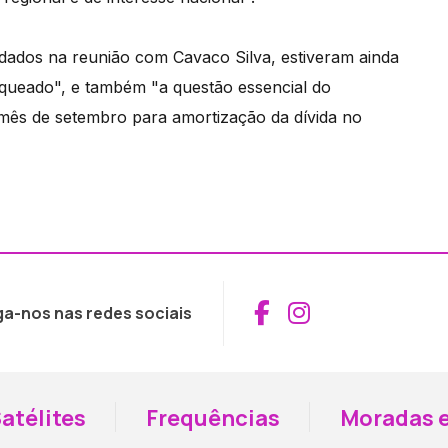
ados na reunião com Cavaco Silva, estiveram ainda
queado", e também "a questão essencial do
 mês de setembro para amortização da dívida no
Aceder ao Fac
Aceder ao I
ga-nos nas redes sociais
atélites
Frequências
Moradas e