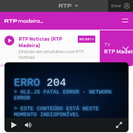
Entrar
RTP Notícias (RTP
NO AR
TV
Madeira)
RTP Madei
Emissão em simultâneo com RTP
Notícias
ERRO
204
HLS.JS FATAL ERROR - NETWORK
ERROR
ESTE CONTEÚDO ESTÁ NESTE
MOMENTO INDISPONÍVEL