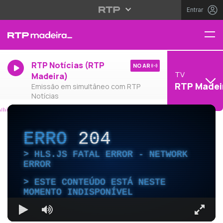
Entrar
RTP Notícias (RTP
NO AR
TV
Madeira)
RTP Madei
Emissão em simultâneo com RTP
Notícias
ERRO
204
HLS.JS FATAL ERROR - NETWORK
ERROR
ESTE CONTEÚDO ESTÁ NESTE
MOMENTO INDISPONÍVEL