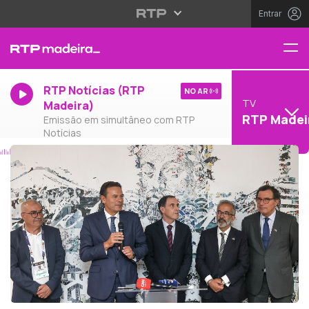
Entrar
RTP Notícias (RTP
NO AR
TV
Madeira)
RTP Madei
Emissão em simultâneo com RTP
Notícias