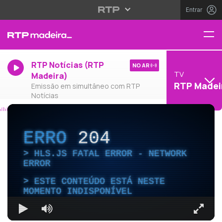
Entrar
RTP Notícias (RTP
NO AR
TV
Madeira)
RTP Madei
Emissão em simultâneo com RTP
Notícias
ERRO
204
HLS.JS FATAL ERROR - NETWORK
ERROR
ESTE CONTEÚDO ESTÁ NESTE
MOMENTO INDISPONÍVEL