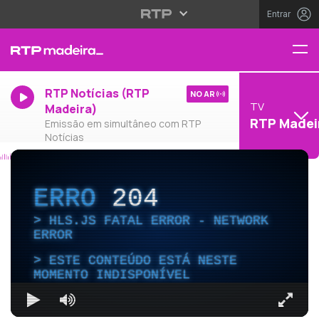
Entrar
RTP Notícias (RTP
NO AR
TV
Madeira)
RTP Madei
Emissão em simultâneo com RTP
Notícias
ERRO
204
HLS.JS FATAL ERROR - NETWORK
ERROR
ESTE CONTEÚDO ESTÁ NESTE
MOMENTO INDISPONÍVEL