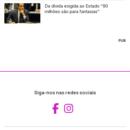
Da dívida exigida ao Estado “90
milhões são para fantasias”
PUB
Siga-nos nas redes sociais
Aceder ao Fac
Aceder ao I