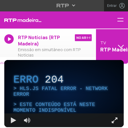
Entrar
RTP Notícias (RTP
NO AR
TV
Madeira)
RTP Madei
Emissão em simultâneo com RTP
Notícias
ERRO
204
HLS.JS FATAL ERROR - NETWORK
ERROR
ESTE CONTEÚDO ESTÁ NESTE
MOMENTO INDISPONÍVEL