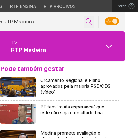
G
RTP ENSINA
RTP ARQUIVOS
Entrar
+ RTP Madeira
TV
RTP Madeira
Pode também gostar
Orçamento Regional e Plano
aprovados pela maioria PSD/CDS
(vídeo)
BE tem `muita esperança` que
este não seja o resultado final
Medina promete avaliação e