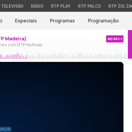
TELEVISÃO
RÁDIO
RTP PLAY
RTP PALCO
RTP ZIG ZA
o
Especiais
Programas
Programação
TP Madeira)
NO AR
neo com RTP Notícias
RROR