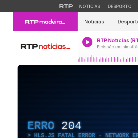
NOTÍCIAS
DESPORTO
Notícias
Desport
RTP Notícias (R
Emissão em simultâ
ERRO
204
HLS.JS FATAL ERROR - NETWORK E