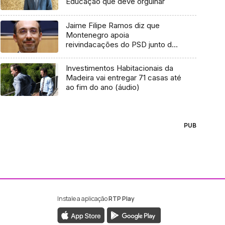
Educação que deve orgulhar
Jaime Filipe Ramos diz que
Montenegro apoia
reivindacações do PSD junto da
República (áudio)
Investimentos Habitacionais da
Madeira vai entregar 71 casas até
ao fim do ano (áudio)
PUB
Instale a aplicação
RTP Play
ebook da RTP Madeira
nstagram da RTP Madeira