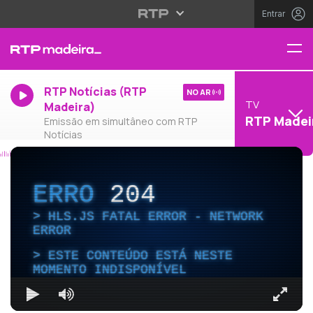
Entrar
RTP Notícias (RTP
NO AR
TV
Madeira)
RTP Madei
Emissão em simultâneo com RTP
Notícias
ERRO
204
HLS.JS FATAL ERROR - NETWORK
ERROR
ESTE CONTEÚDO ESTÁ NESTE
MOMENTO INDISPONÍVEL