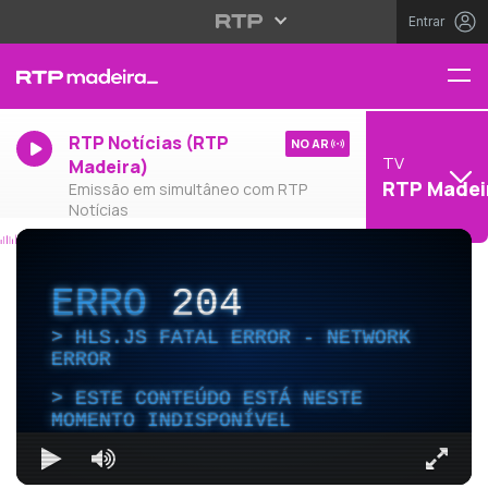
Entrar
RTP Notícias (RTP
NO AR
TV
Madeira)
RTP Madei
Emissão em simultâneo com RTP
Notícias
ERRO
204
HLS.JS FATAL ERROR - NETWORK
ERROR
ESTE CONTEÚDO ESTÁ NESTE
MOMENTO INDISPONÍVEL