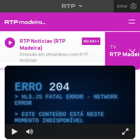
Entrar
RTP Notícias (RTP
NO AR
TV
Madeira)
RTP Madei
Emissão em simultâneo com RTP
Notícias
ERRO
204
HLS.JS FATAL ERROR - NETWORK
ERROR
ESTE CONTEÚDO ESTÁ NESTE
MOMENTO INDISPONÍVEL