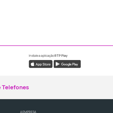
Instale a aplicação
RTP Play
ebook da RTP Madeira
nstagram da RTP Madeira
 Telefones
A EMPRESA