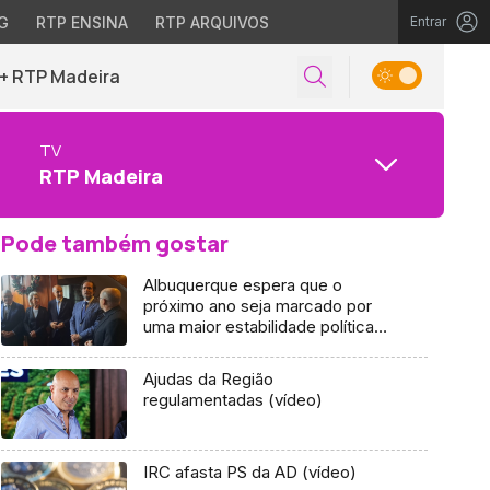
G
RTP ENSINA
RTP ARQUIVOS
Entrar
+ RTP Madeira
TV
RTP Madeira
Pode também gostar
Albuquerque espera que o
próximo ano seja marcado por
uma maior estabilidade política
(áudio)
Ajudas da Região
regulamentadas (vídeo)
IRC afasta PS da AD (vídeo)