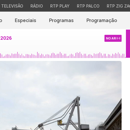
TELEVISÃO
RÁDIO
RTP PLAY
RTP PALCO
RTP ZIG ZA
o
Especiais
Programas
Programação
 2026
NO AR