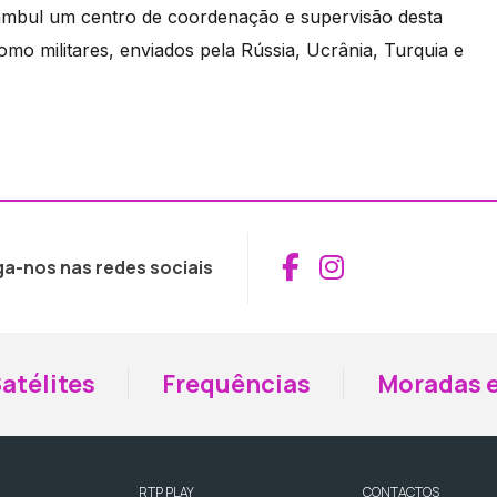
ambul um centro de coordenação e supervisão desta
omo militares, enviados pela Rússia, Ucrânia, Turquia e
Aceder ao Fac
Aceder ao I
ga-nos nas redes sociais
atélites
Frequências
Moradas e
RTP PLAY
CONTACTOS