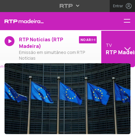
Entrar
RTP Notícias (RTP
NO AR
TV
Madeira)
RTP Madei
Emissão em simultâneo com RTP
Notícias