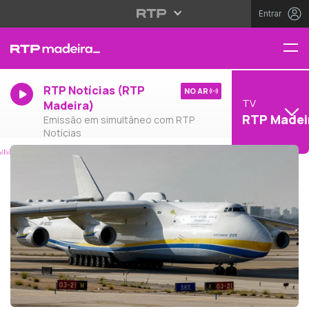
Entrar
RTP Notícias (RTP
NO AR
TV
Madeira)
RTP Madei
Emissão em simultâneo com RTP
Notícias