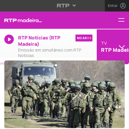
Entrar
RTP Notícias (RTP
NO AR
TV
Madeira)
RTP Madei
Emissão em simultâneo com RTP
Notícias