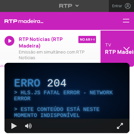
Entrar
RTP Notícias (RTP
NO AR
TV
Madeira)
RTP Madei
Emissão em simultâneo com RTP
Notícias
ERRO
204
HLS.JS FATAL ERROR - NETWORK
ERROR
ESTE CONTEÚDO ESTÁ NESTE
MOMENTO INDISPONÍVEL