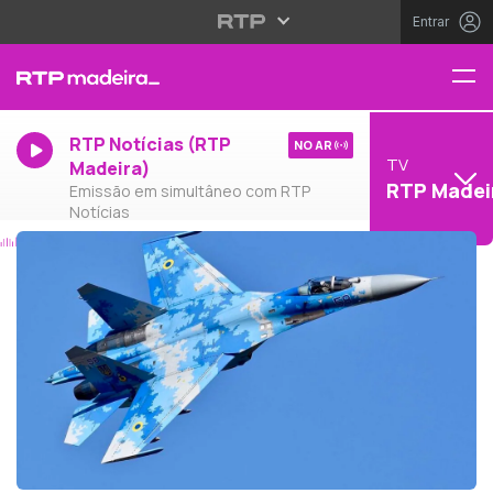
Entrar
RTP Notícias (RTP
NO AR
TV
Madeira)
RTP Madei
Emissão em simultâneo com RTP
Notícias