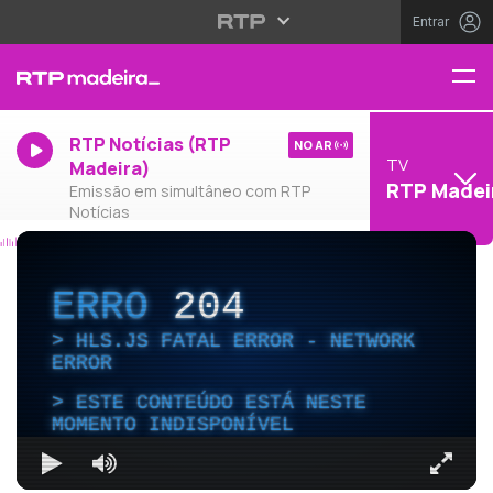
Entrar
RTP Notícias (RTP
NO AR
TV
Madeira)
RTP Madei
Emissão em simultâneo com RTP
Notícias
ERRO
204
HLS.JS FATAL ERROR - NETWORK
ERROR
ESTE CONTEÚDO ESTÁ NESTE
MOMENTO INDISPONÍVEL