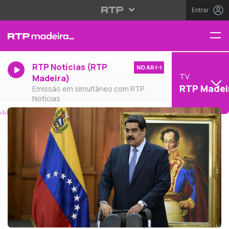
Entrar
RTP Notícias (RTP
NO AR
TV
Madeira)
RTP Madei
Emissão em simultâneo com RTP
Notícias