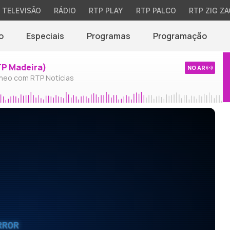
TELEVISÃO
RÁDIO
RTP PLAY
RTP PALCO
RTP ZIG ZA
o
Especiais
Programas
Programação
TP Madeira)
NO AR
neo com RTP Notícias
RROR