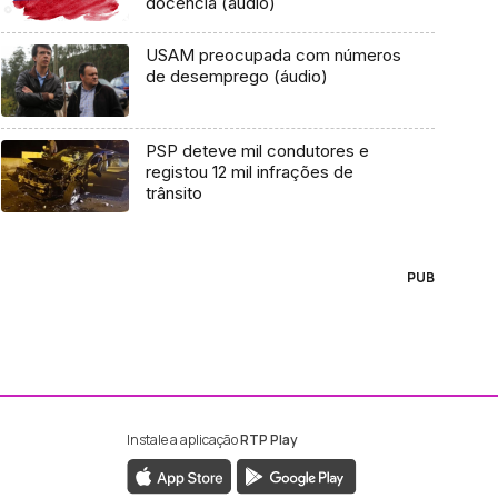
docência (áudio)
USAM preocupada com números
de desemprego (áudio)
PSP deteve mil condutores e
registou 12 mil infrações de
trânsito
PUB
Instale a aplicação
RTP Play
ebook da RTP Madeira
nstagram da RTP Madeira