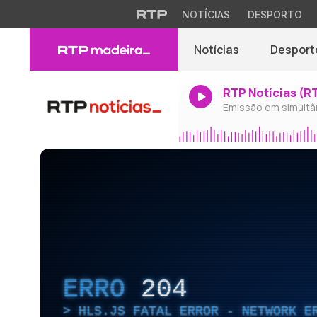
NOTÍCIAS
DESPORTO
Notícias
Desport
RTP Notícias (R
Emissão em simultâ
ERRO
204
HLS.JS FATAL ERROR - NETWORK E