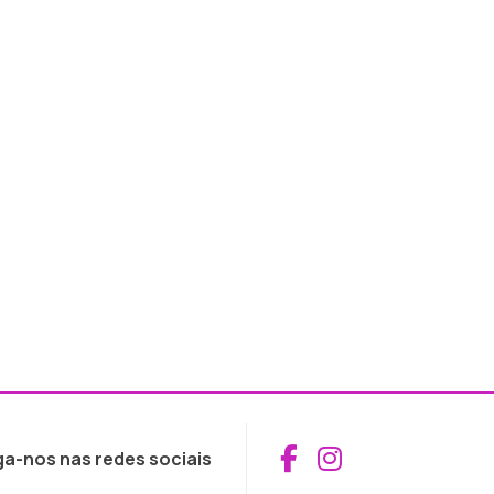
Aceder ao Fac
Aceder ao I
ga-nos nas redes sociais