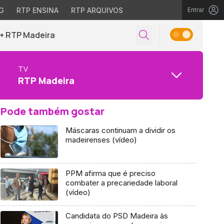
G
RTP ENSINA
RTP ARQUIVOS
Entrar
+ RTP Madeira
TV
RTP Madeira
Pode também gostar
Máscaras continuam a dividir os
madeirenses (vídeo)
PPM afirma que é preciso
combater a precariedade laboral
(vídeo)
Candidata do PSD Madeira às