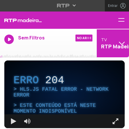
Entrar
Sem Filtros
NO AR
TV
RTP Madei
ERRO
204
HLS.JS FATAL ERROR - NETWORK
ERROR
ESTE CONTEÚDO ESTÁ NESTE
MOMENTO INDISPONÍVEL