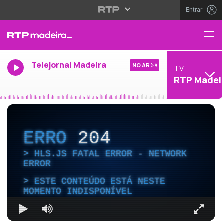
Entrar
Telejornal Madeira
NO AR
TV
RTP Madei
ERRO
204
HLS.JS FATAL ERROR - NETWORK
ERROR
ESTE CONTEÚDO ESTÁ NESTE
MOMENTO INDISPONÍVEL