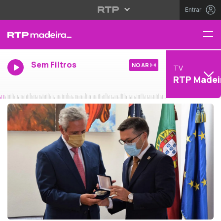
Entrar
Sem Filtros
NO AR
TV
RTP Madei