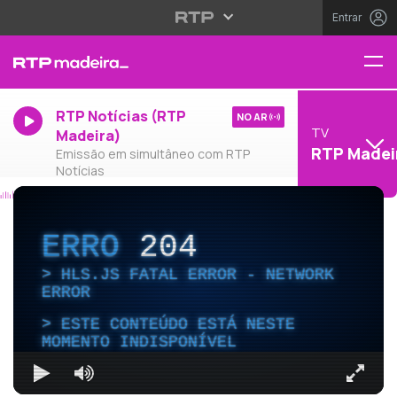
Entrar
RTP Notícias (RTP
NO AR
TV
Madeira)
RTP Madei
Emissão em simultâneo com RTP
Notícias
ERRO
204
HLS.JS FATAL ERROR - NETWORK
ERROR
ESTE CONTEÚDO ESTÁ NESTE
MOMENTO INDISPONÍVEL