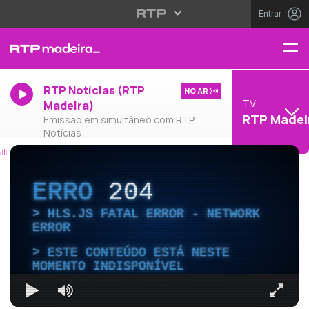
Entrar
RTP Notícias (RTP
NO AR
TV
Madeira)
RTP Madei
Emissão em simultâneo com RTP
Notícias
ERRO
204
HLS.JS FATAL ERROR - NETWORK
ERROR
ESTE CONTEÚDO ESTÁ NESTE
MOMENTO INDISPONÍVEL