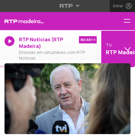
Entrar
RTP Notícias (RTP
NO AR
TV
Madeira)
RTP Madei
Emissão em simultâneo com RTP
Notícias