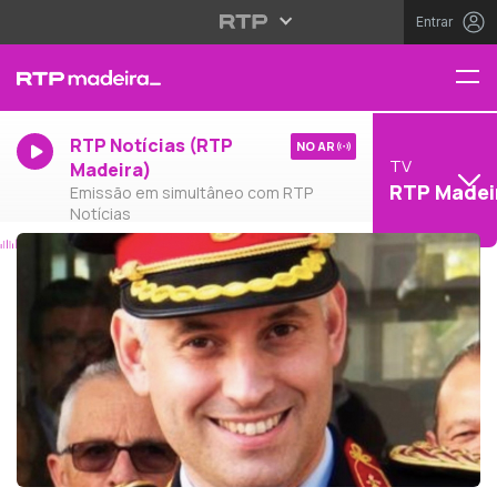
Entrar
RTP Notícias (RTP
NO AR
TV
Madeira)
RTP Madei
Emissão em simultâneo com RTP
Notícias