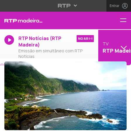
Entrar
RTP Notícias (RTP
NO AR
TV
Madeira)
RTP Madei
Emissão em simultâneo com RTP
Notícias