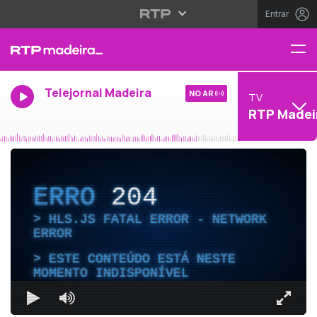
Entrar
Telejornal Madeira
NO AR
TV
RTP Madei
ERRO
204
HLS.JS FATAL ERROR - NETWORK
ERROR
ESTE CONTEÚDO ESTÁ NESTE
MOMENTO INDISPONÍVEL