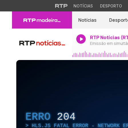
NOTÍCIAS
DESPORTO
Notícias
Desport
RTP Notícias (R
Emissão em simultâ
ERRO
204
HLS.JS FATAL ERROR - NETWORK E