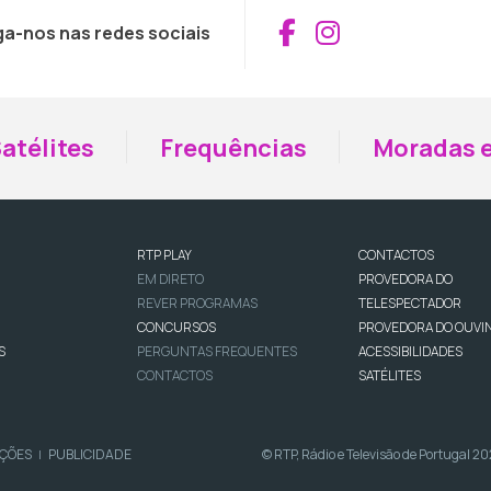
Aceder ao Fac
Aceder ao I
ga-nos nas redes sociais
atélites
Frequências
Moradas e
RTP PLAY
CONTACTOS
EM DIRETO
PROVEDORA DO
REVER PROGRAMAS
TELESPECTADOR
CONCURSOS
PROVEDORA DO OUVI
S
PERGUNTAS FREQUENTES
ACESSIBILIDADES
CONTACTOS
SATÉLITES
IÇÕES
PUBLICIDADE
© RTP, Rádio e Televisão de Portugal 2
|