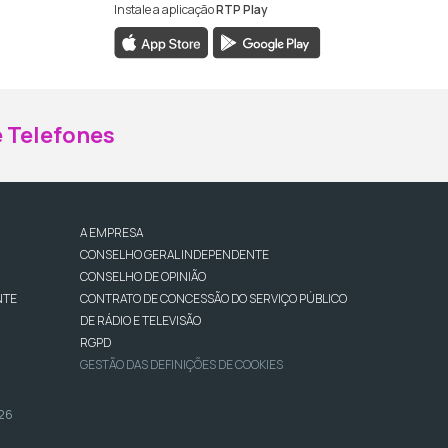
Instale a aplicação
RTP Play
ebook da RTP Madeira
nstagram da RTP Madeira
 Telefones
A EMPRESA
CONSELHO GERAL INDEPENDENTE
CONSELHO DE OPINIÃO
NTE
CONTRATO DE CONCESSÃO DO SERVIÇO PÚBLICO
DE RÁDIO E TELEVISÃO
RGPD
GESTÃO DAS DEFINIÇÕES DE COOKIES
026