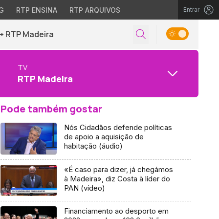
G
RTP ENSINA
RTP ARQUIVOS
Entrar
+ RTP Madeira
TV
RTP Madeira
Pode também gostar
Nós Cidadãos defende políticas
de apoio a aquisição de
habitação (áudio)
«É caso para dizer, já chegámos
à Madeira», diz Costa à líder do
PAN (vídeo)
Financiamento ao desporto em