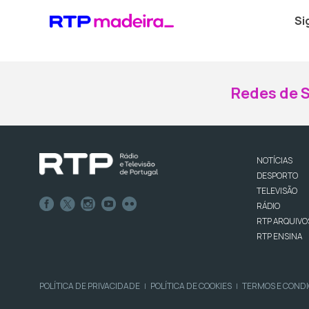
Si
Redes de S
NOTÍCIAS
DESPORTO
TELEVISÃO
RÁDIO
RTP ARQUIVO
RTP ENSINA
POLÍTICA DE PRIVACIDADE
POLÍTICA DE COOKIES
TERMOS E COND
|
|