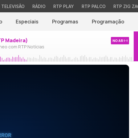
TELEVISÃO
RÁDIO
RTP PLAY
RTP PALCO
RTP ZIG ZA
o
Especiais
Programas
Programação
TP Madeira)
NO AR
neo com RTP Notícias
RROR