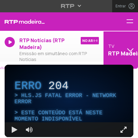
Entrar
RTP Notícias (RTP
NO AR
TV
Madeira)
RTP Madei
Emissão em simultâneo com RTP
Notícias
ERRO
204
HLS.JS FATAL ERROR - NETWORK
ERROR
ESTE CONTEÚDO ESTÁ NESTE
MOMENTO INDISPONÍVEL