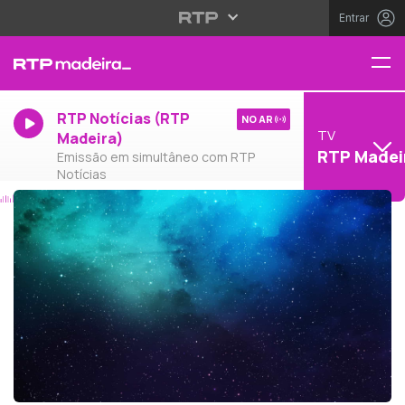
Entrar
RTP Notícias (RTP
NO AR
TV
Madeira)
RTP Madei
Emissão em simultâneo com RTP
Notícias