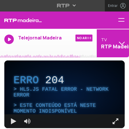
Entrar
Telejornal Madeira
NO AR
TV
RTP Madei
ERRO
204
HLS.JS FATAL ERROR - NETWORK
ERROR
ESTE CONTEÚDO ESTÁ NESTE
MOMENTO INDISPONÍVEL