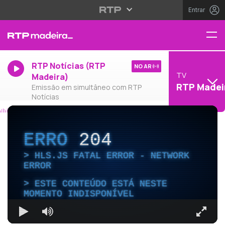
Entrar
RTP Notícias (RTP
NO AR
TV
Madeira)
RTP Madei
Emissão em simultâneo com RTP
Notícias
ERRO
204
HLS.JS FATAL ERROR - NETWORK
ERROR
ESTE CONTEÚDO ESTÁ NESTE
MOMENTO INDISPONÍVEL