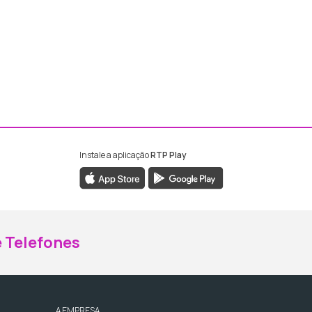
Instale a aplicação
RTP Play
ebook da RTP Madeira
nstagram da RTP Madeira
 Telefones
A EMPRESA