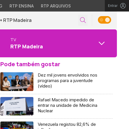
G
RTP ENSINA
RTP ARQUIVOS
Entrar
+ RTP Madeira
TV
RTP Madeira
Pode também gostar
Dez mil jovens envolvidos nos
programas para a juventude
(vídeo)
Rafael Macedo impedido de
entrar na unidade de Medicina
Nuclear
Venezuela registou 82,6% de