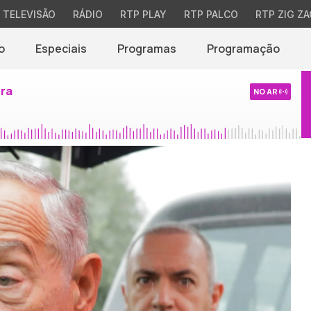
TELEVISÃO
RÁDIO
RTP PLAY
RTP PALCO
RTP ZIG ZA
o
Especiais
Programas
Programação
ira
NO AR