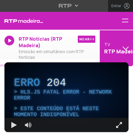
Entrar
RTP Notícias (RTP
NO AR
TV
Madeira)
RTP Madei
Emissão em simultâneo com RTP
Notícias
ERRO
204
HLS.JS FATAL ERROR - NETWORK
ERROR
ESTE CONTEÚDO ESTÁ NESTE
MOMENTO INDISPONÍVEL