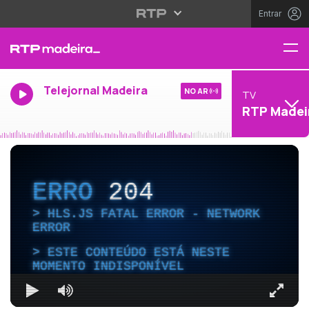
Entrar
Telejornal Madeira
NO AR
TV
RTP Madei
ERRO
204
HLS.JS FATAL ERROR - NETWORK
ERROR
ESTE CONTEÚDO ESTÁ NESTE
MOMENTO INDISPONÍVEL