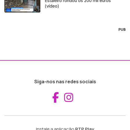
Estaleiro rondou os 200 mil euros
(vídeo)
PUB
Siga-nos nas redes sociais
Aceder ao Fac
Aceder ao I
Instale a aplicação
RTP Play