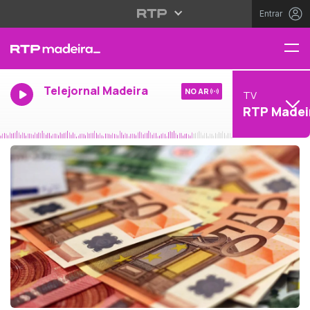
Entrar
Telejornal Madeira
NO AR
TV
RTP Madei