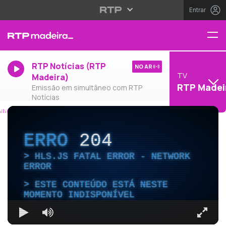
Entrar
RTP Notícias (RTP
NO AR
TV
Madeira)
RTP Madei
Emissão em simultâneo com RTP
Notícias
ERRO
204
HLS.JS FATAL ERROR - NETWORK
ERROR
ESTE CONTEÚDO ESTÁ NESTE
MOMENTO INDISPONÍVEL