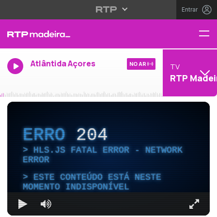
Entrar
Atlântida Açores
NO AR
TV
RTP Madei
ERRO
204
HLS.JS FATAL ERROR - NETWORK
ERROR
ESTE CONTEÚDO ESTÁ NESTE
MOMENTO INDISPONÍVEL