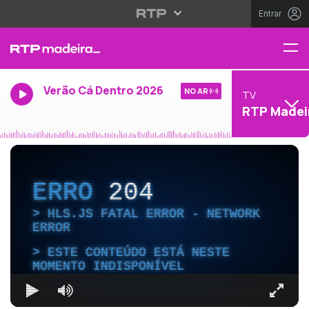
Entrar
Verão Cá Dentro 2026
NO AR
TV
RTP Madei
ERRO
204
HLS.JS FATAL ERROR - NETWORK
ERROR
ESTE CONTEÚDO ESTÁ NESTE
MOMENTO INDISPONÍVEL