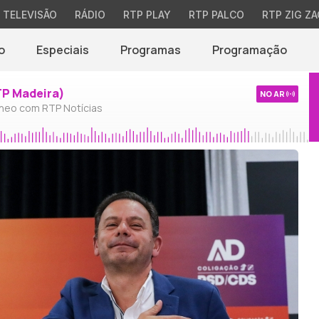
TELEVISÃO
RÁDIO
RTP PLAY
RTP PALCO
RTP ZIG ZA
o
Especiais
Programas
Programação
TP Madeira)
NO AR
neo com RTP Notícias