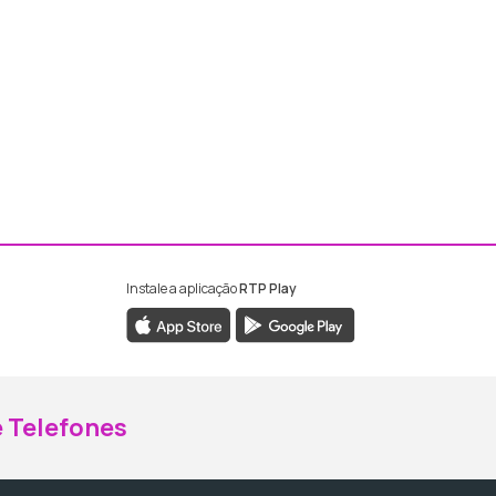
Instale a aplicação
RTP Play
ebook da RTP Madeira
nstagram da RTP Madeira
 Telefones