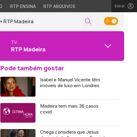
G
RTP ENSINA
RTP ARQUIVOS
Entrar
+ RTP Madeira
TV
RTP Madeira
Pode também gostar
Isabel e Manuel Vicente têm
imóveis de luxo em Londres
Madeira tem mais 36 casos
covid
Chega considera que Jesus