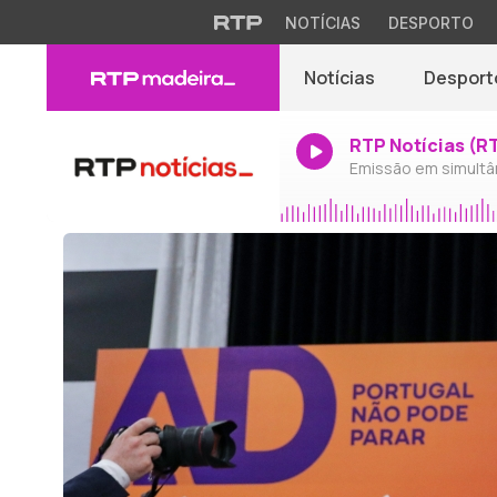
NOTÍCIAS
DESPORTO
Notícias
Desport
RTP Notícias (R
Emissão em simultâ