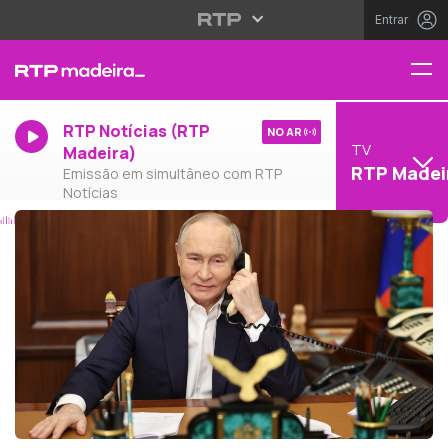
Entrar
RTP Notícias (RTP
NO AR
TV
Madeira)
RTP Madei
Emissão em simultâneo com RTP
Notícias