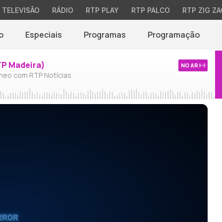
TELEVISÃO
RÁDIO
RTP PLAY
RTP PALCO
RTP ZIG ZA
o
Especiais
Programas
Programação
TP Madeira)
NO AR
neo com RTP Notícias
RROR