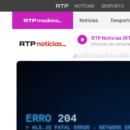
NOTÍCIAS
DESPORTO
Notícias
Desport
RTP Notícias (R
Emissão em simultâ
ERRO
204
HLS.JS FATAL ERROR - NETWORK E