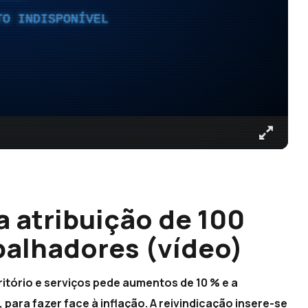
TO INDISPONÍVEL
a atribuição de 100
abalhadores (vídeo)
itório e serviços pede aumentos de 10 % e a
 para fazer face à inflação. A reivindicação insere-se