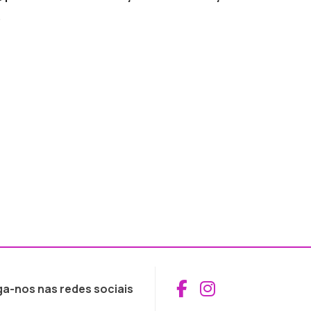
.
Aceder ao Fac
Aceder ao I
ga-nos nas redes sociais