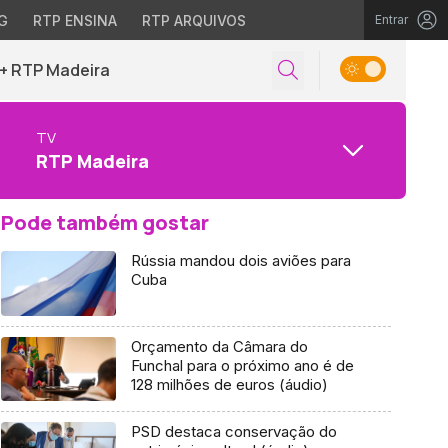
G
RTP ENSINA
RTP ARQUIVOS
Entrar
+ RTP Madeira
TV
RTP Madeira
Pode também gostar
Rússia mandou dois aviões para
Cuba
Orçamento da Câmara do
Funchal para o próximo ano é de
128 milhões de euros (áudio)
PSD destaca conservação do