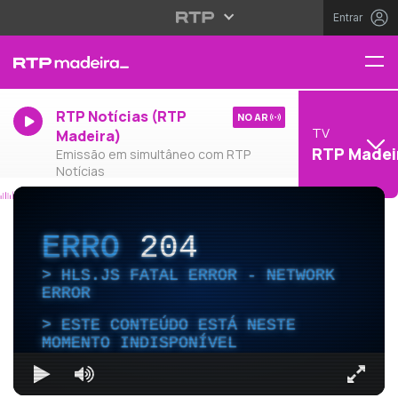
Entrar
RTP Notícias (RTP
NO AR
TV
Madeira)
RTP Madei
Emissão em simultâneo com RTP
Notícias
ERRO
204
HLS.JS FATAL ERROR - NETWORK
ERROR
ESTE CONTEÚDO ESTÁ NESTE
MOMENTO INDISPONÍVEL