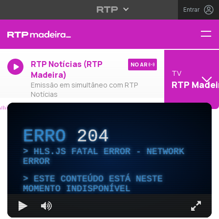
Entrar
RTP Notícias (RTP
NO AR
TV
Madeira)
RTP Madei
Emissão em simultâneo com RTP
Notícias
ERRO
204
HLS.JS FATAL ERROR - NETWORK
ERROR
ESTE CONTEÚDO ESTÁ NESTE
MOMENTO INDISPONÍVEL