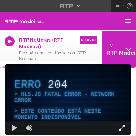
Entrar
RTP Notícias (RTP
NO AR
TV
Madeira)
RTP Madei
Emissão em simultâneo com RTP
Notícias
ERRO
204
HLS.JS FATAL ERROR - NETWORK
ERROR
ESTE CONTEÚDO ESTÁ NESTE
MOMENTO INDISPONÍVEL