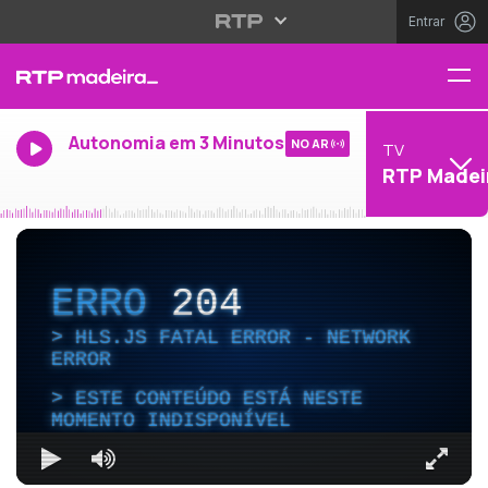
Entrar
Autonomia em 3 Minutos
NO AR
TV
RTP Madei
ERRO
204
HLS.JS FATAL ERROR - NETWORK
ERROR
ESTE CONTEÚDO ESTÁ NESTE
MOMENTO INDISPONÍVEL