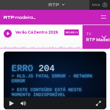
Entrar
Verão Cá Dentro 2026
NO AR
TV
RTP Madei
ERRO
204
HLS.JS FATAL ERROR - NETWORK
ERROR
ESTE CONTEÚDO ESTÁ NESTE
MOMENTO INDISPONÍVEL