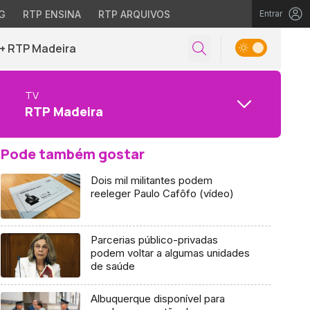
G
RTP ENSINA
RTP ARQUIVOS
Entrar
+ RTP Madeira
TV
RTP Madeira
Pode também gostar
Dois mil militantes podem
reeleger Paulo Cafôfo (vídeo)
Parcerias público-privadas
podem voltar a algumas unidades
de saúde
Albuquerque disponível para