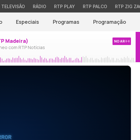
TELEVISÃO
RÁDIO
RTP PLAY
RTP PALCO
RTP ZIG ZA
o
Especiais
Programas
Programação
TP Madeira)
NO AR
neo com RTP Notícias
RROR