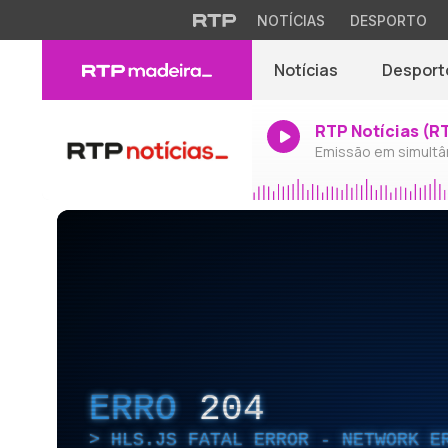
NOTÍCIAS
DESPORTO
Notícias
Desport
RTP Notícias (R
Emissão em simultâ
ERRO
204
HLS.JS FATAL ERROR - NETWORK E