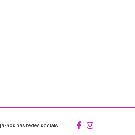
Aceder ao Fac
Aceder ao I
ga-nos nas redes sociais