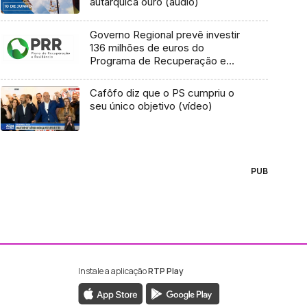
autárquica ouro (áudio)
Governo Regional prevê investir
136 milhões de euros do
Programa de Recuperação e
Resiliência
Cafôfo diz que o PS cumpriu o
seu único objetivo (vídeo)
PUB
Instale a aplicação
RTP Play
ebook da RTP Madeira
nstagram da RTP Madeira